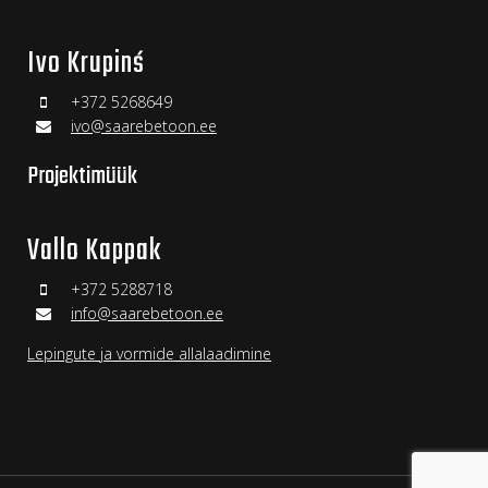
Ivo Krupinś
+372 5268649
ivo@saarebetoon.ee
Projektimüük
Vallo Kappak
+372 5288718
info@saarebetoon.ee
Lepingute ja vormide allalaadimine