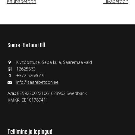
Navigeerimine
Kaubabetoon
Liivabetoon
Saare-Betoon OÜ
Kivitööstuse, Sepa küla, Saaremaa vald
12625863
+372 5268649
info@saarebetoon.ee
A/a.:
EE592200221061623962 Swedbank
KMKR:
EE101789411
Tellimine ja lepingud