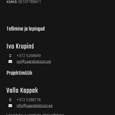
KMKR:
EE101789411
Tellimine ja lepingud
Ivo Krupinś
+372 5268649
ivo@saarebetoon.ee
Projektimüük
Vallo Kappak
+372 5288718
info@saarebetoon.ee
Lepingute ja vormide allalaadimine