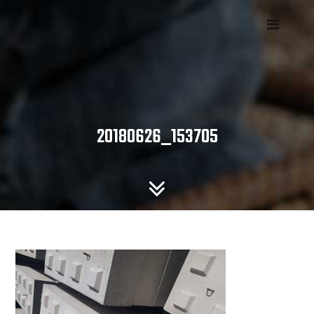
Skip
to
content
20180626_153705