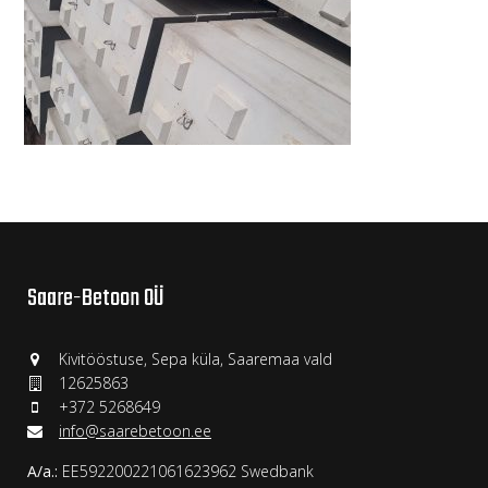
Saare-Betoon OÜ
Kivitööstuse, Sepa küla, Saaremaa vald
12625863
+372 5268649
info@saarebetoon.ee
A/a.:
EE592200221061623962 Swedbank